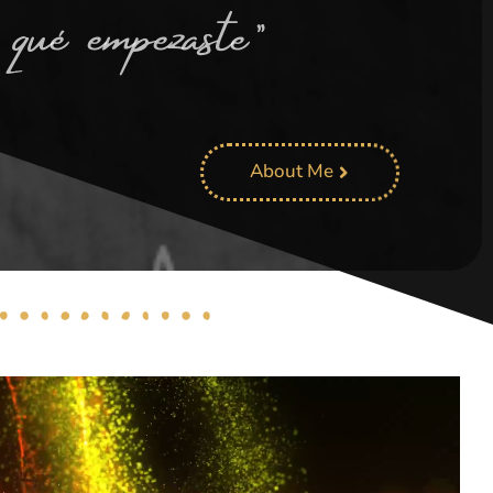
 qué empezaste”
About Me