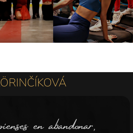
LÖRINČÍKOVÁ
nses en abandonar,