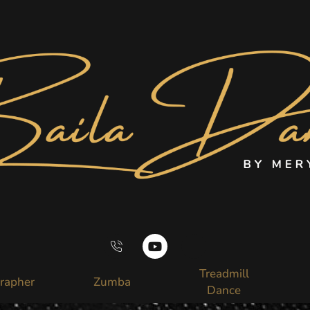
Treadmill
J
Y
J
rapher
Zumba
k
o
k
Dance
i
u
i